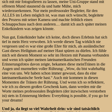
sich mit mir fotografieren zu lassen, meine Uni-Gruppe stand mit
offenem Mund staunend da und hatte Mühe, mich
wiederzuerkennen. Nur mein professoraler Begleiter, für den
ALLES im Leben möglich ist, was man sich wünscht, begleitete
den Prozess mit seiner Kamera und machte fröhlich einen
Schnappschuss nach dem anderen… damit ich auch später meinen
Enkelkindern was zeigen könnte.
Nun gut, Enkelkinder habe ich keine, doch dieses Erlebnis hat sich
tief in mein Herz verwoben. Ich werde diesen Tag wirklich nie
vergessen und es war eine große Ehre für mich, als ausländischer
Gast dieses Heiligtum auf meiner Haut spüren zu dürfen. Ich fühle
mich seit diesem Moment so sehr im Herzen mit Panama verbunden
und wenn ich später meinen lateinamerikanischen Freunden
Erinnerungsfotos davon zeigte, bekamen diese meistTränen in die
Augen und murmelten voller Rührung: „Wow, du bist wahrhaftig
eine von uns. Wir haben schon immer gewusst, dass du eine
lateinamerikanische Seele hast.“ Auch mir kommen in diesen
Momenten die Tränen der Rührung. Und wenn ich so reflektiere,
wie ich zu diesem großen Geschenk kam, dann werden mir die
Worte meines professoralen Begleiters (der inzwischen verstorben
ist) stets in Erinnerung bleiben: Everything is possible, if you go for
your dreams!
Und ja, da liegt so viel Wahrheit drin: wir sind tatsächlich