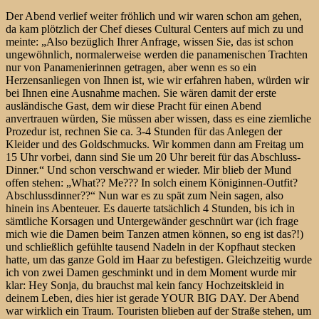
Der Abend verlief weiter fröhlich und wir waren schon am gehen,
da kam plötzlich der Chef dieses Cultural Centers auf mich zu und
meinte: „Also bezüglich Ihrer Anfrage, wissen Sie, das ist schon
ungewöhnlich, normalerweise werden die panamenischen Trachten
nur von Panamenierinnen getragen, aber wenn es so ein
Herzensanliegen von Ihnen ist, wie wir erfahren haben, würden wir
bei Ihnen eine Ausnahme machen. Sie wären damit der erste
ausländische Gast, dem wir diese Pracht für einen Abend
anvertrauen würden, Sie müssen aber wissen, dass es eine ziemliche
Prozedur ist, rechnen Sie ca. 3-4 Stunden für das Anlegen der
Kleider und des Goldschmucks. Wir kommen dann am Freitag um
15 Uhr vorbei, dann sind Sie um 20 Uhr bereit für das Abschluss-
Dinner.“ Und schon verschwand er wieder. Mir blieb der Mund
offen stehen: „What?? Me??? In solch einem Königinnen-Outfit?
Abschlussdinner??“ Nun war es zu spät zum Nein sagen, also
hinein ins Abenteuer. Es dauerte tatsächlich 4 Stunden, bis ich in
sämtliche Korsagen und Untergewänder geschnürt war (ich frage
mich wie die Damen beim Tanzen atmen können, so eng ist das?!)
und schließlich gefühlte tausend Nadeln in der Kopfhaut stecken
hatte, um das ganze Gold im Haar zu befestigen. Gleichzeitig wurde
ich von zwei Damen geschminkt und in dem Moment wurde mir
klar: Hey Sonja, du brauchst mal kein fancy Hochzeitskleid in
deinem Leben, dies hier ist gerade YOUR BIG DAY. Der Abend
war wirklich ein Traum. Touristen blieben auf der Straße stehen, um