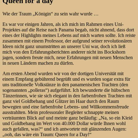
Queen for a day
Wie der Traum „Königin“ zu sein wahr wurde …
Es war vor einigen Jahren, als ich mich im Rahmen eines Uni-
Projektes auf die Reise nach Panama begab, nicht ahnend, dass dort
eines der Highlights meines Lebens auf mich warten sollte. Ich reiste
zusammen mit einem Professor, der aufgrund seiner revolutionären
Ideen nicht ganz unumstritten an unserer Uni war, doch ich ließ
mich von den Erfahrungsberichten anderer nicht ins Bockshorn
jagen, sondern freute mich, neue Erfahrungen mit neuen Menschen
in neuen Ländern machen zu dürfen.
Am ersten Abend wurden wir von der dortigen Universität mit
einem Empfang gebührend begrüßt und es wurden sogar extra für
uns traditionelle Volkstänze in den panamenischen Trachten (den
sogenannten „polleras“) aufgeführt. Ich bewunderte die hübschen
Tänzerinnen, wie sie sich elegant in den farbenfrohen Trachten mit
ganz viel Goldbehang und Glitzer im Haar durch den Raum
bewegten und eine farbenfrohe Lebens- und Willkommensfreude
ausstrahlten. Mein professoraler Begleiter schnappte meinen
verträumten Blick auf und meinte ganz beiläufig: „Na, so ein Kleid
und Goldbehang im Wert von 40.000 Dollar würde Ihnen wohl
auch gefallen, was?“ und ich antwortete mit glänzenden Augen:
„ooh, das wäre ein Traum: Queen for a Day!“