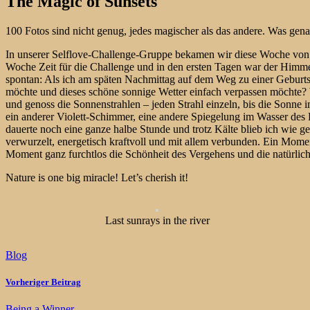
The Magic of Sunsets
100 Fotos sind nicht genug, jedes magischer als das andere. Was gen
In unserer Selflove-Challenge-Gruppe bekamen wir diese Woche von 
Woche Zeit für die Challenge und in den ersten Tagen war der Himme
spontan: Als ich am späten Nachmittag auf dem Weg zu einer Geburtst
möchte und dieses schöne sonnige Wetter einfach verpassen möchte? W
und genoss die Sonnenstrahlen – jeden Strahl einzeln, bis die Sonne
ein anderer Violett-Schimmer, eine andere Spiegelung im Wasser des F
dauerte noch eine ganze halbe Stunde und trotz Kälte blieb ich wie g
verwurzelt, energetisch kraftvoll und mit allem verbunden. Ein Mome
Moment ganz furchtlos die Schönheit des Vergehens und die natürli
Nature is one big miracle! Let’s cherish it!
Last sunrays in the river
Blog
Vorheriger Beitrag
Being a Winner