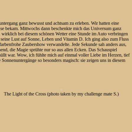
ntergang ganz bewusst und achtsam zu erleben. Wir hatten eine
 Linse bekam. Mittwochs dann beschenkte mich das Universum ganz
h wirklich bei diesem schönen Wetter eine Stunde im Auto verbringen
 seine Lust auf Sonne, Leben und Vitamin D. Ich ging also zum Fluss
e farbenfrohe Zaubershow verwandelte. Jede Sekunde sah anders aus,
nend, die Magie sprühte nur so aus allen Ecken. Das Schauspiel
llt war. Wow, ich fühlte mich auf einmal voller Liebe im Herzen, tief
ie Sonnenuntergänge so besonders magisch: sie zeigen uns in diesem
The Light of the Cross (photo taken by my challenge mate S.)