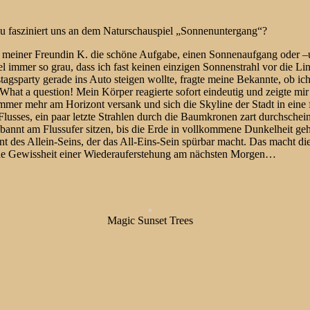
au fasziniert uns an dem Naturschauspiel „Sonnenuntergang“?
meiner Freundin K. die schöne Aufgabe, einen Sonnenaufgang oder –u
l immer so grau, dass ich fast keinen einzigen Sonnenstrahl vor die
agsparty gerade ins Auto steigen wollte, fragte meine Bekannte, ob ic
hat a question! Mein Körper reagierte sofort eindeutig und zeigte mir
 immer mehr am Horizont versank und sich die Skyline der Stadt in ein
lusses, ein paar letzte Strahlen durch die Baumkronen zart durchschei
ebannt am Flussufer sitzen, bis die Erde in vollkommene Dunkelheit gehü
nt des Allein-Seins, der das All-Eins-Sein spürbar macht. Das macht d
che Gewissheit einer Wiederauferstehung am nächsten Morgen…
Magic Sunset Trees